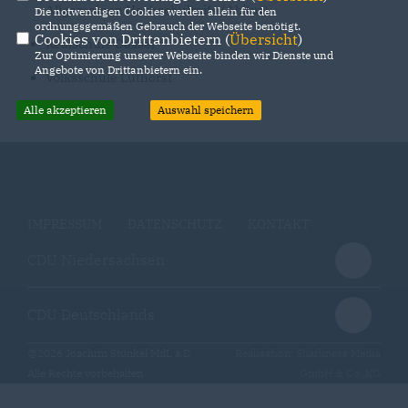
Allgemeinen Hochschulreife (Abitur)
Die notwendigen Cookies werden allein für den
ordnungsgemäßen Gebrauch der Webseite benötigt.
Cookies von Drittanbietern (
Übersicht
)
Realschule Dassel
Zur Optimierung unserer Webseite binden wir Dienste und
Angebote von Drittanbietern ein.
Volksschule Lüthorst
Alle akzeptieren
Auswahl speichern
IMPRESSUM
DATENSCHUTZ
KONTAKT
CDU Niedersachsen
CDU Deutschlands
@2026 Joachim Stünkel MdL a.D.
Realisation: Sharkness Media
Alle Rechte vorbehalten.
GmbH & Co. KG