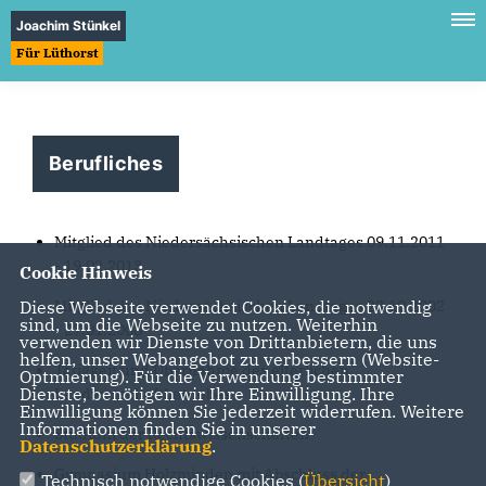
Joachim Stünkel
Für Lüthorst
Berufliches
Mitglied des Niedersächsischen Landtages 09.11.2011
- 19.02.2013
Cookie Hinweis
Diese Webseite verwendet Cookies, die notwendig
Mitglied des Niedersächsischen Landtages 23.10.2002
sind, um die Webseite zu nutzen. Weiterhin
- 27.01.2008
verwenden wir Dienste von Drittanbietern, die uns
helfen, unser Webangebot zu verbessern (Website-
Tätigkeit und Übernahme des elterlichen
Optmierung). Für die Verwendung bestimmter
Dienste, benötigen wir Ihre Einwilligung. Ihre
Landwirtschaftbetriebes
Einwilligung können Sie jederzeit widerrufen. Weitere
Informationen finden Sie in unserer
Studium der Rechtswissenschaften
Datenschutzerklärung
.
Gymnasium Holzminden mit Abschluss der
Technisch notwendige Cookies (
Übersicht
)