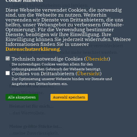
...Lügen, Halbwahrheiten und Intrigen.
Diese Webseite verwendet Cookies, die notwendig
sind, um die Webseite zu nutzen. Weiterhin
Es freut mich,...
verwenden wir Dienste von Drittanbietern, die uns
helfen, unser Webangebot zu verbessern (Website-
...wenn ich Menschen helfen kann.
Optmierung). Für die Verwendung bestimmter
Dienste, benötigen wir Ihre Einwilligung. Ihre
Einwilligung können Sie jederzeit widerrufen. Weitere
Angst macht mir die Vorstellung...
Informationen finden Sie in unserer
...dass sich das menschliche Miteinander verschlechtert
Datenschutzerklärung
.
und unsere Grundwerte nicht mehr beachtet werden.
Technisch notwendige Cookies (
Übersicht
)
Die notwendigen Cookies werden allein für den
Wenn ich ein Tier wäre,...
ordnungsgemäßen Gebrauch der Webseite benötigt.
...wollte ich ein Pferd sein.
Cookies von Drittanbietern (
Übersicht
)
Zur Optimierung unserer Webseite binden wir Dienste und
Angebote von Drittanbietern ein.
Familie ist für mich...
...das Wichtigste.
Alle akzeptieren
Auswahl speichern
Heimat ist für mich...
...das Wertvollste.
Meine größte Stärke ist...
...meine Zuverlässigkeit.