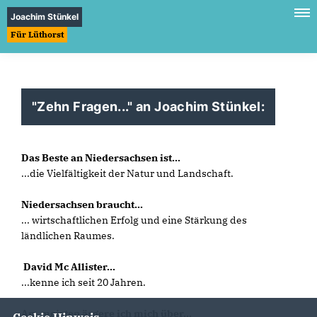
Joachim Stünkel
Für Lüthorst
"Zehn Fragen..." an Joachim Stünkel:
Das Beste an Niedersachsen ist...
...die Vielfältigkeit der Natur und Landschaft.
Niedersachsen braucht...
... wirtschaftlichen Erfolg und eine Stärkung des
ländlichen Raumes.
David Mc Allister...
...kenne ich seit 20 Jahren.
Am meisten ärgere ich mich über...
Cookie Hinweis