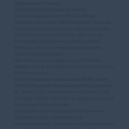
Mitspracherecht hätten.
Die Wahl der Schutzkategorie sei dem
Verordnungsgeber, vor Ort dem Landkreis
Northeim, überlassen, teilte Stünkel mit. Während
Nachbarkreise LSG vorziehen, wollte man hier ein
NSG. Dass es auch anders gehe, siehe man am
Schutzgebiet »Schwülme«, sowohl Landkreis
Göttingen als auch Northeim bevorzugten ein
Landschaftsschutzgebiet.
Niko Alten von der Ziegelei Alten in Wellersen
erklärte, dass in der Vergangenheit viele Gehöfte am
Fluss entstanden.
Das Betriebsgelände grenze an die Dieße. Immer
mehr Auflagen und Hemmnisse kommen auf einen
zu. Mit dem FFH-Gebiet konnte er gut leben; doch
wer weiß, was mit einem NSG an Regulierungen und
Managementplänen komme.
Vor Ort habe man eine schöne und lebenswerte
Kulturlandschaft, Infrastruktur wie
Internetanbindung, Stromnetz und Straßen werden