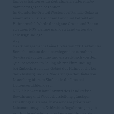
Einige schafften es im Zeitrahmen, andere habe
damit erst gerade begonnen.
Im Glandorfer Ortsteil Westendorf Familie Golze in
einem alten Haus auf dem Land und betreibt ein
Hühnermobil. Werde der eigene Grund und Boden
zu einem NSG, nehme man den Landwirten die
Lebensgrundlage
weg.
Das Schutzgebiet hat eine Größe von 738 Hektar. Der
Bereich umfasst den überwiegend naturnahen
Gewässerlauf der Ilme und erstreckt sich von den
Quellbereichen im Solling bis zur Einmündung
bei Einbeck. Auch das Gebiet des Hahnebachs bei
der Ahlsburg und die Niederungen der Dieße von
Lauenberg bis zum Einfluss in die Ilme bei
Holtensen zählen dazu.
NSG-Ziele waren laut Entwurf des Landkreises
Bewahrung und Wiederherstellung günstiger
Erhaltungszustände, insbesondere prioritärer
Lebensraumtypen. Zahlreiche Regulierungen gab
es. Hunde müssten an der Leine geführt werden,