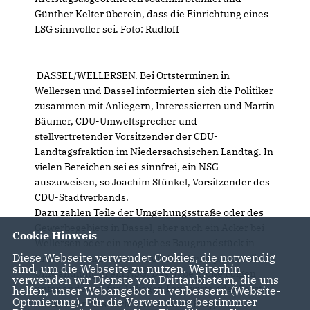
Günther Kelter überein, dass die Einrichtung eines
LSG sinnvoller sei. Foto: Rudloff
DASSEL/WELLERSEN. Bei Ortsterminen in
Wellersen und Dassel informierten sich die Politiker
zusammen mit Anliegern, Interessierten und Martin
Bäumer, CDU-Umweltsprecher und
stellvertretender Vorsitzender der CDU-
Landtagsfraktion im Niedersächsischen Landtag. In
vielen Bereichen sei es sinnfrei, ein NSG
auszuweisen, so Joachim Stünkel, Vorsitzender des
CDU-Stadtverbands.
Dazu zählen Teile der Umgehungsstraße oder des
Gewerbegebiets in Dassel, aber auch ein Acker bei
Cookie Hinweis
Wellersen oder ein mögliches Baugrundstück in
Diese Webseite verwendet Cookies, die notwendig
Krimmensen. Der Landkreis Northeim plante, die
sind, um die Webseite zu nutzen. Weiterhin
Umwandlung in ein NSG. Das habe große Folgen
verwenden wir Dienste von Drittanbietern, die uns
unter anderem für Anlieger, Landwirte oder Forst.
helfen, unser Webangebot zu verbessern (Website-
Optmierung). Für die Verwendung bestimmter
Im Rahmen des Verfahrens waren Bürger