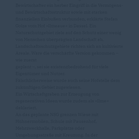
Bewirtschafter ein herber Eingriff in die Vermögens-
und Bewirtschaftsstruktur sowie mit starken
finanziellen Einbußen verbunden, erklärte Stefan
Golze vom Hof »Ilmeaue« in Dassel. Ein
Naturschutzgebiet ziele auf den Schutz einer wenig
von Menschen überprägten Landschaft ab,
Landschaftsschutzgebiete richten sich an kultivierte
Areale. Wäre die verschärfte Version gekommen –
wie zuerst
geplant –, sei sie existenzbedrohend für viele
Eigentümer und Nutzer.
Fälschlicherweise wurde auch seine Hofstelle dem
zukünftigen Gebiet zugewiesen.
Ein Wirtschaftgraben zur Erzeugung von
regenerativen Ideen wurde zudem als »Ilme«
deklariert.
An das geplante NSG grenzen Wiese mit
Hühnermobilen, Schule mit Pausenhof,
Mehrzweckhalle, Parkplätze oder
Umgehungsstraße mit Kreuzung. In der