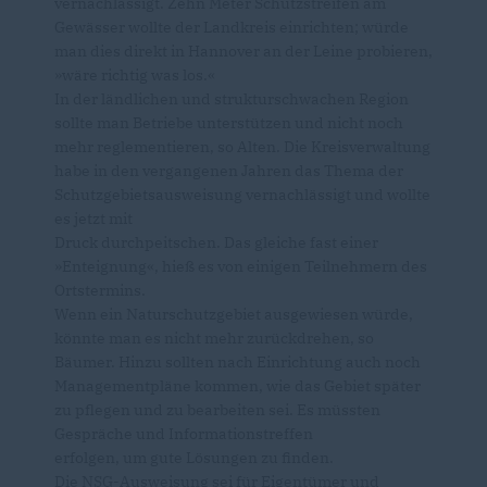
vernachlässigt. Zehn Meter Schutzstreifen am
Gewässer wollte der Landkreis einrichten; würde
man dies direkt in Hannover an der Leine probieren,
»wäre richtig was los.«
In der ländlichen und strukturschwachen Region
sollte man Betriebe unterstützen und nicht noch
mehr reglementieren, so Alten. Die Kreisverwaltung
habe in den vergangenen Jahren das Thema der
Schutzgebietsausweisung vernachlässigt und wollte
es jetzt mit
Druck durchpeitschen. Das gleiche fast einer
»Enteignung«, hieß es von einigen Teilnehmern des
Ortstermins.
Wenn ein Naturschutzgebiet ausgewiesen würde,
könnte man es nicht mehr zurückdrehen, so
Bäumer. Hinzu sollten nach Einrichtung auch noch
Managementpläne kommen, wie das Gebiet später
zu pflegen und zu bearbeiten sei. Es müssten
Gespräche und Informationstreffen
erfolgen, um gute Lösungen zu finden.
Die NSG-Ausweisung sei für Eigentümer und