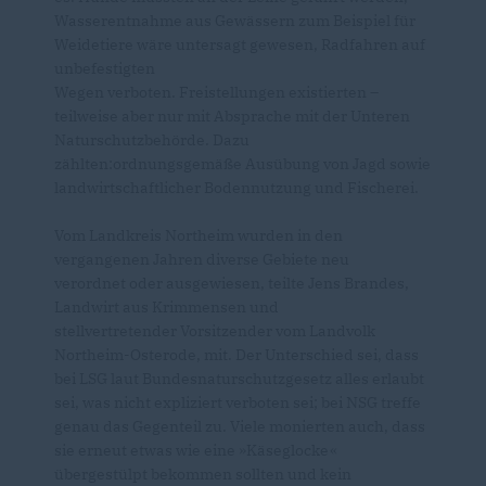
Wasserentnahme aus Gewässern zum Beispiel für
Weidetiere wäre untersagt gewesen, Radfahren auf
unbefestigten
Wegen verboten. Freistellungen existierten –
teilweise aber nur mit Absprache mit der Unteren
Naturschutzbehörde. Dazu
zählten:ordnungsgemäße Ausübung von Jagd sowie
landwirtschaftlicher Bodennutzung und Fischerei.
Vom Landkreis Northeim wurden in den
vergangenen Jahren diverse Gebiete neu
verordnet oder ausgewiesen, teilte Jens Brandes,
Landwirt aus Krimmensen und
stellvertretender Vorsitzender vom Landvolk
Northeim-Osterode, mit. Der Unterschied sei, dass
bei LSG laut Bundesnaturschutzgesetz alles erlaubt
sei, was nicht expliziert verboten sei; bei NSG treffe
genau das Gegenteil zu. Viele monierten auch, dass
sie erneut etwas wie eine »Käseglocke«
übergestülpt bekommen sollten und kein